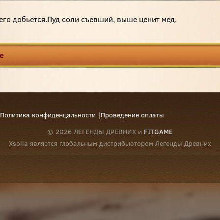
его добьется.Пуд соли съевший, выше ценит мед.
е
Политика конфиденцальности
|
Проведение оплаты
© 2026 ЛЕГЕНДЫ ДРЕВНИХ и
FITGAME
Xsolla является глобальным дистрибьютором Легенды Древних