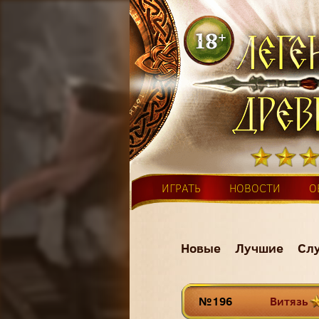
ИГРАТЬ
НОВОСТИ
О
Новые
Лучшие
Сл
№196
Витязь