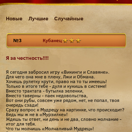
Новые
Лучшие
Случайные
№3
Кубанец
Я за честность!!!!
Я сегодня забросил игру «Викинги и Славяне».
Для чего она мне в плену, Лжи и Обмана.
Хочешь рулетку крути, право на то ты имеешь!
Только в итоге тебе - дуля и кукишь в системе!
Вместо трактата - бутылка зеленки,
Вместо таверны - паек недовольства,
Вот они рубы, совсем уже рядом, нет, не попал, твоя
очередь сзади!
Сразу вопрос к Мудрецу на картинке, что происходит?
Ведь мы ж не в «Мурзилке»!
Ждешь ты ответ, ни день и не два, словно молчание -
итог для тебя.
Что ты молчишь «Молчаливый Мудрец»!