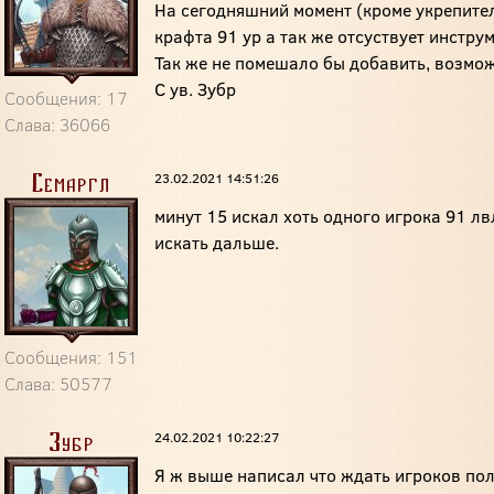
На сегодняшний момент (кроме укрепите
крафта 91 ур а так же отсуствует инстру
Так же не помешало бы добавить, возмож
С ув. Зубр
Сообщения: 17
Слава: 36066
23.02.2021 14:51:26
Семаргл
минут 15 искал хоть одного игрока 91 лвл
искать дальше.
Сообщения: 151
Слава: 50577
24.02.2021 10:22:27
Зубр
Я ж выше написал что ждать игроков по