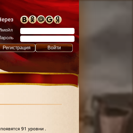
Через
Имейл
Пароль
Регистрация
Войти
появятся 91 уровни .