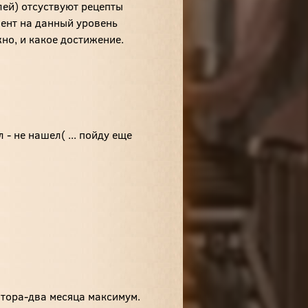
лей) отсуствуют рецепты
мент на данный уровень
но, и какое достижение.
 - не нашел( ... пойду еще
лтора-два месяца максимум.