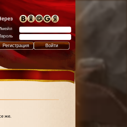
Через
Имейл
Пароль
Регистрация
Войти
се же.