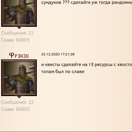
сундуков ??? сделайте уж тогда рандомн
Сообщения: 22
Слава: 90605
23.12.2020 17:21:28
Фрэнзи
и квесты сделайте на т3 ресурсы с хвосто
топам был по славе
Сообщения: 22
Слава: 90605