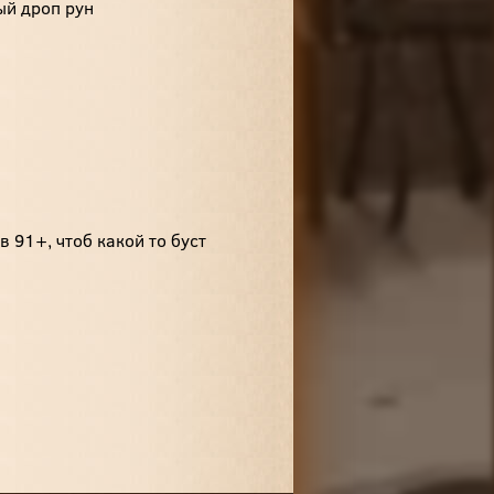
ый дроп рун
в 91+, чтоб какой то буст