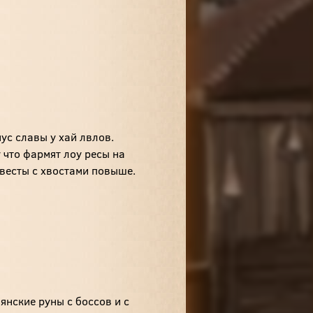
нус славы у хай лвлов.
 что фармят лоу ресы на
квесты с хвостами повыше.
янские руны с боссов и с