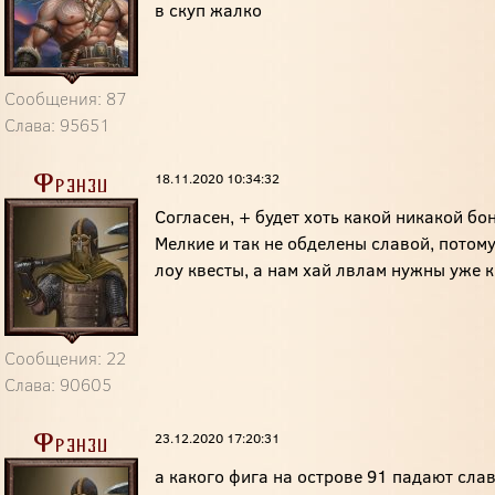
в скуп жалко
Сообщения: 87
Слава: 95651
18.11.2020 10:34:32
Фрэнзи
Согласен, + будет хоть какой никакой бо
Мелкие и так не обделены славой, потому
лоу квесты, а нам хай лвлам нужны уже 
Сообщения: 22
Слава: 90605
23.12.2020 17:20:31
Фрэнзи
а какого фига на острове 91 падают слав