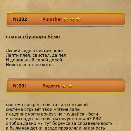
№202
Punisher
стих из букваря Бѐме
Леший сидя в чистом поле
Лапти плёл, свистал, да пел
И довольный своей долей
Никого знать не хотел
№201
Радость
система сожрёт тебя, так что не вякай
система сгрызёт твои мягкие лапы
их цепкие когти вокруг, не гнушайся - беги
и цепи падут на тебя, ты почувствовал? РВИ!
с тобой давно мы тут боремся за справедливость
а были как детки, везде проявляли наивность