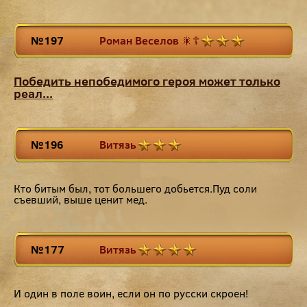
№197
Poмaн Beceлов 🎇☦
Победить непобедимого героя может только
реал...
№196
Витязь
Кто битым был, тот большего добьется.Пуд соли
съевший, выше ценит мед.
№177
Витязь
И один в поле воин, если он по русски скроен!