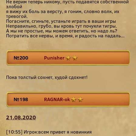
Не верим теперь никому, пусть подавятся собственной
злобой
я вижу их боль за версту, я гоним, словно волк, их
тревогой.
Погасните, сгиньте, устаньте играть в ваши игры
Неправильно, грубо, вы кровь тут почуяли тигры.
А мы не простые, мы можем ответить, но надо ль?
Потратить все нервы, и время, и радость на падаль...
№200
Punisher
Пока толстый сохнет, худой сдохнет!
№198
RAGNAR-ok
21.08.2020
[10:55] Игрок:всем привет я новинкия