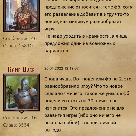
предложение относится к теме фб, хотя
его разделение добавит в игру что-то
новое, как минимум разнообразит
игру.
Не надо уходить в крайности, я лишь
Сообщения: 46
предложил один из возможных
Слава: 15810
вариантов.
26.01.2022 12:19:07
Game Over
Снова чушь. Вот поделили фб на 2. это
разнообразило игру? Что то новое
сделало? Ничего. такое же унылое фб.
подели его хоть на 30. ничего не
изменится. Это предложение не для
развития игры (ибо оно ничего не
Сообщения: 16
несёт за собой) .. но для личной
Слава: 35641
выгоды.